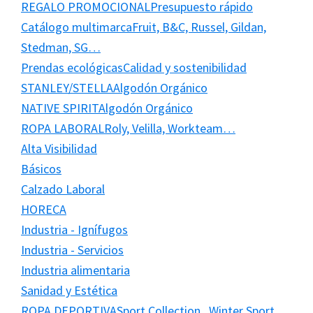
REGALO PROMOCIONAL
Presupuesto rápido
Catálogo multimarca
Fruit, B&C, Russel, Gildan,
Stedman, SG…
Prendas ecológicas
Calidad y sostenibilidad
STANLEY/STELLA
Algodón Orgánico
NATIVE SPIRIT
Algodón Orgánico
ROPA LABORAL
Roly, Velilla, Workteam…
Alta Visibilidad
Básicos
Calzado Laboral
HORECA
Industria - Ignífugos
Industria - Servicios
Industria alimentaria
Sanidad y Estética
ROPA DEPORTIVA
Sport Collection , Winter Sport