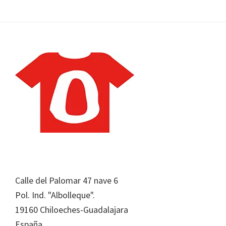
Footer
Calle del Palomar 47 nave 6
Pol. Ind. "Albolleque".
19160 Chiloeches-Guadalajara
España