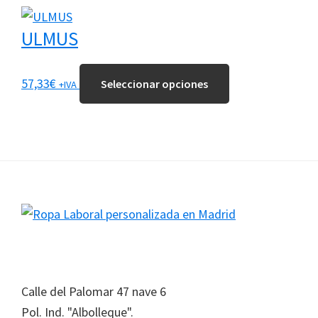
elegir
múltiples
en
variantes.
ULMUS
la
Las
página
opciones
Este
57,33
€
Seleccionar opciones
+IVA
de
se
producto
producto
pueden
tiene
elegir
múltiples
en
variantes.
la
Las
página
opciones
Footer
de
se
producto
pueden
elegir
en
Calle del Palomar 47 nave 6
la
Pol. Ind. "Albolleque".