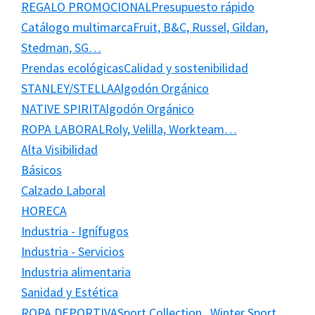
REGALO PROMOCIONAL
Presupuesto rápido
Catálogo multimarca
Fruit, B&C, Russel, Gildan,
Stedman, SG…
Prendas ecológicas
Calidad y sostenibilidad
STANLEY/STELLA
Algodón Orgánico
NATIVE SPIRIT
Algodón Orgánico
ROPA LABORAL
Roly, Velilla, Workteam…
Alta Visibilidad
Básicos
Calzado Laboral
HORECA
Industria - Ignífugos
Industria - Servicios
Industria alimentaria
Sanidad y Estética
ROPA DEPORTIVA
Sport Collection , Winter Sport