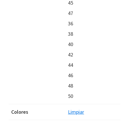
45
47
36
38
40
42
44
46
48
50
Colores
Limpiar