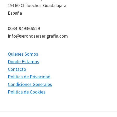
página
19160 Chiloeches-Guadalajara
de
España
producto
0034-949366529
Info@seronoserserigrafia.com
Quienes Somos
Donde Estamos
Contacto
Política de Privacidad
Condiciones Generales
Politica de Cookies