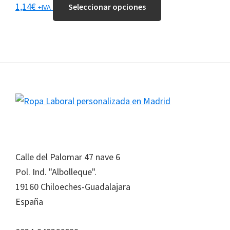
1,14
€
Seleccionar opciones
+IVA
de
se
producto
producto
pueden
tiene
elegir
múltiples
en
variantes.
la
Las
página
opciones
Footer
de
se
producto
pueden
elegir
en
Calle del Palomar 47 nave 6
la
Pol. Ind. "Albolleque".
página
19160 Chiloeches-Guadalajara
de
España
producto