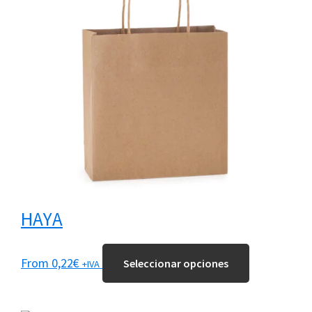
HAYA
Este
From
0,22
€
Seleccionar opciones
+IVA
producto
tiene