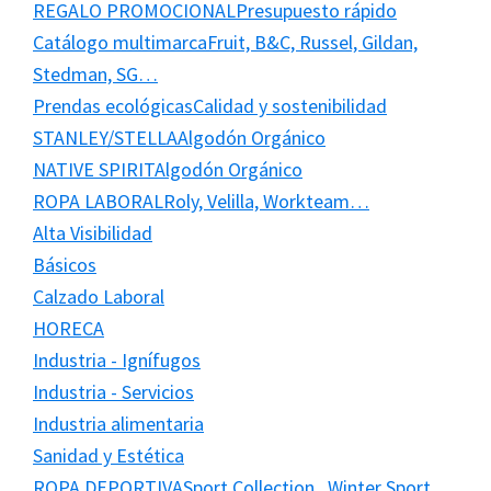
REGALO PROMOCIONAL
Presupuesto rápido
Catálogo multimarca
Fruit, B&C, Russel, Gildan,
Stedman, SG…
Prendas ecológicas
Calidad y sostenibilidad
STANLEY/STELLA
Algodón Orgánico
NATIVE SPIRIT
Algodón Orgánico
ROPA LABORAL
Roly, Velilla, Workteam…
Alta Visibilidad
Básicos
Calzado Laboral
HORECA
Industria - Ignífugos
Industria - Servicios
Industria alimentaria
Sanidad y Estética
ROPA DEPORTIVA
Sport Collection , Winter Sport